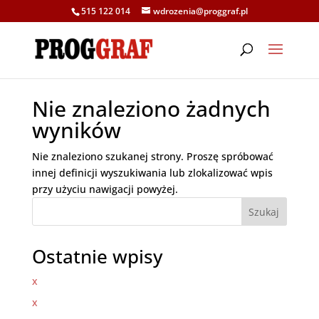
515 122 014
wdrozenia@proggraf.pl
Nie znaleziono żadnych
wyników
Nie znaleziono szukanej strony. Proszę spróbować
innej definicji wyszukiwania lub zlokalizować wpis
przy użyciu nawigacji powyżej.
Szukaj
Ostatnie wpisy
x
x